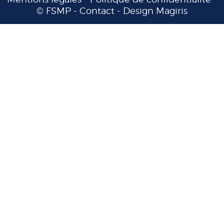
© FSMP -
Contact
-
Design Magiris