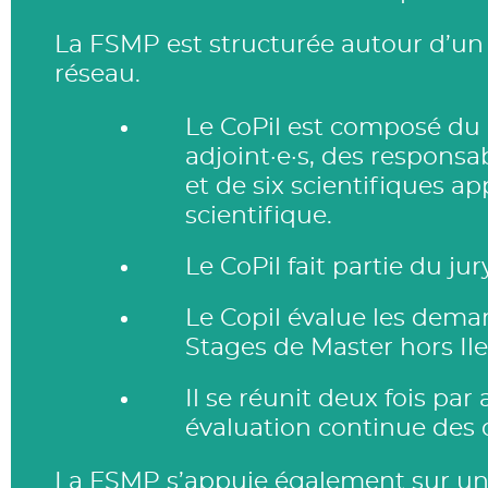
La FSMP est structurée autour d’u
réseau.
Le CoPil est composé du d
adjoint·e·s, des respon
et de six scientifiques a
scientifique.
Le CoPil fait partie du j
Le Copil évalue les deman
Stages de Master hors Il
Il se réunit deux fois pa
évaluation continue des
La FSMP s’appuie également sur u