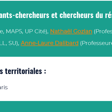
ants‑chercheurs et chercheurs du ré
e, MAP5, UP Cité),
Nathaël Gozlan
(Profes
LL, SU),
Anne-Laure Dalibard
(Professeure
 territoriales :
ris