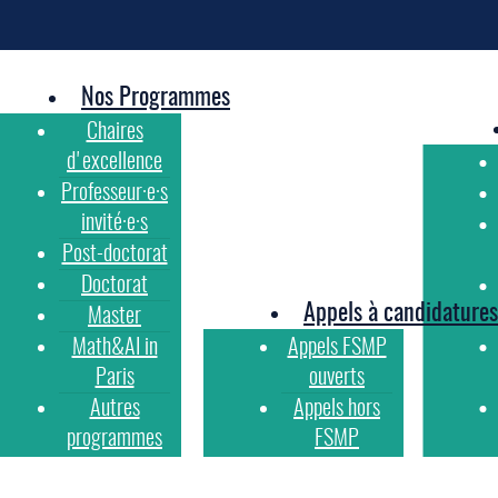
Nos Programmes
Chaires
d'excellence
Professeur·e·s
invité·e·s
Post-doctorat
Doctorat
Appels à candidatures
Master
Math&AI in
Appels FSMP
Paris
ouverts
Autres
Appels hors
programmes
FSMP