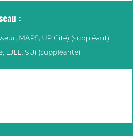
seau :
seur, MAP5, UP Cité) (suppléant)
, LJLL, SU) (suppléante)