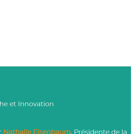
he et Innovation
ar
Nathalie Eisenbaum
, Présidente de la