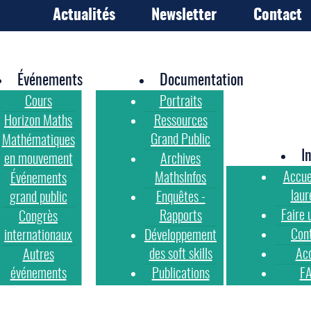
Actualités
Newsletter
Contact
Événements
Documentation
Cours
Portraits
Horizon Maths
Ressources
Grand Public
Mathématiques
I
en mouvement
Archives
Accue
MathsInfos
Événements
laur
grand public
Enquêtes -
Faire 
Rapports
Congrès
Con
internationaux
Développement
des soft skills
Ac
Autres
événements
Publications
F