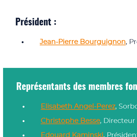
Président :
Jean-Pierre Bourguignon
, P
Représentants des membres fon
Elisabeth Angel-Perez
, Sorb
Christophe Besse
, Directeu
Edouard Kaminski
, Présiden