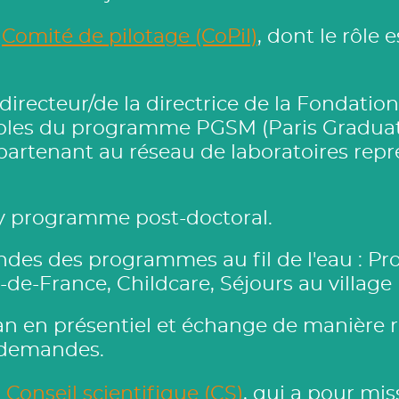
n
Comité de pilotage (CoPil)
, dont le rôle 
irecteur/de la directrice de la Fondation
sables du programme PGSM (Paris Graduat
ppartenant au réseau de laboratoires repr
ury programme post-doctoral.
des des programmes au fil de l'eau : Prof
e-de-France, Childcare, Séjours au villag
r an en présentiel et échange de manière 
 demandes.
n
Conseil scientifique (CS)
, qui a pour mi