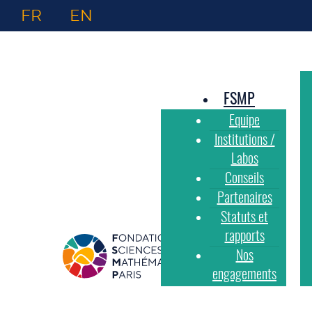
FR
EN
FSMP
Equipe
Institutions /
Labos
Conseils
Partenaires
Statuts et
rapports
Nos
engagements