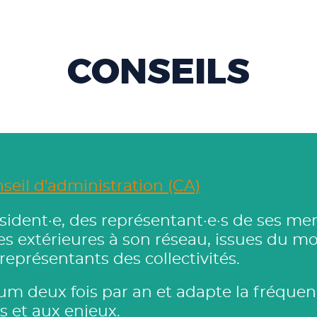
CONSEILS
seil d'administration (CA)
ident·e, des représentant·e·s de ses me
ues extérieures à son réseau, issues d
eprésentants des collectivités.
um deux fois par an et adapte la fréque
s et aux enjeux.