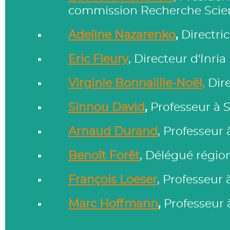
commission Recherche Scienc
Adeline Nazarenko
,
Directri
Eric Fleury
, Directeur d'Inria
Virginie Bonnaillie-Noël,
Dir
Sinnou David
,
Professeur à 
Arnaud Durand
, Professeur 
Benoît Forêt
, Délégué régio
François Loeser
, Professeur
Marc Hoffmann
,
Professeur 