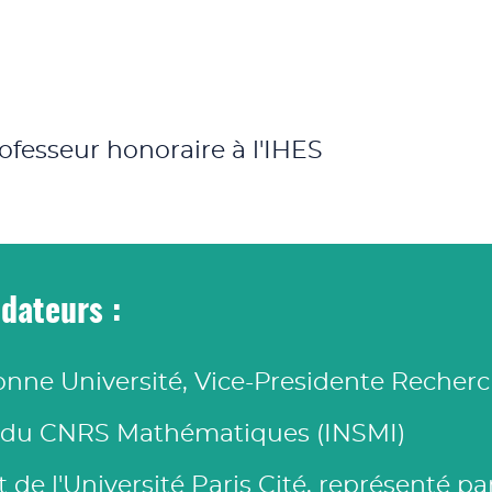
rofesseur honoraire à l'IHES
dateurs :
onne Université,
Vice-Presidente Recherc
r du CNRS Mathématiques (INSMI)
t de l'Université Paris Cité, représenté p