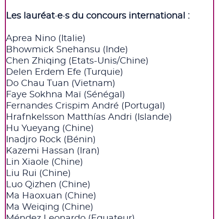
Les lauréat·e·s du concours international :
Aprea Nino (Italie)
Bhowmick Snehansu (Inde)
Chen Zhiqing (Etats-Unis/Chine)
Delen Erdem Efe (Turquie)
Do Chau Tuan (Vietnam)
Faye Sokhna Maï (Sénégal)
Fernandes Crispim André (Portugal)
Hrafnkelsson Matthías Andri (Islande)
Hu Yueyang (Chine)
Inadjro Rock (Bénin)
Kazemi Hassan (Iran)
Lin Xiaole (Chine)
Liu Rui (Chine)
Luo Qizhen (Chine)
Ma Haoxuan (Chine)
Ma Weiqing (Chine)
Méndez Leonardo (Equateur)