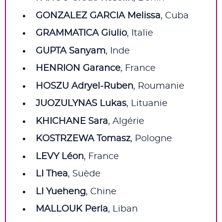
GONZALEZ GARCIA Melissa
, Cuba
GRAMMATICA Giulio
, Italie
GUPTA Sanyam
, Inde
HENRION Garance
, France
HOSZU Adryel-Ruben
, Roumanie
JUOZULYNAS Lukas
, Lituanie
KHICHANE Sara
, Algérie
KOSTRZEWA Tomasz
, Pologne
LEVY Léon
, France
LI Thea
, Suède
LI Yueheng
, Chine
MALLOUK Perla
, Liban