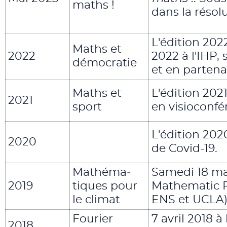
maths !
dans la résol
L'édition 202
Maths et
2022
2022 à l'IHP,
démocratie
et en partena
Maths et
L'édition 20
2021
sport
en visioconfé
L'édition 202
2020
de Covid-19.
Mathéma­
Samedi 18 mai
2019
tiques pour
Mathematic Pa
le climat
ENS et UCLA)
Fourier
7 avril 2018 à
2018