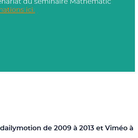
enariat du séminaire Mathematic
ations ici.
g dailymotion de 2009 à 2013 et Viméo à