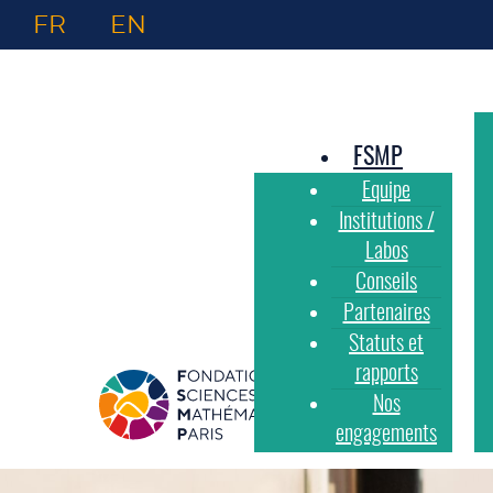
FR
EN
FSMP
Equipe
Institutions /
Labos
Conseils
Partenaires
Statuts et
rapports
Nos
engagements