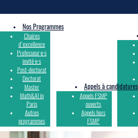
Nos Programmes
Chaires
d'excellence
Professeur·e·s
invité·e·s
Post-doctorat
Doctorat
Appels à candidatures
Master
Math&AI in
Appels FSMP
Paris
ouverts
Autres
Appels hors
programmes
FSMP