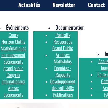
Actualités
Newsletter
Contact
Événements
Documentation
Cours
Portraits
Horizon Maths
Ressources
Grand Public
Mathématiques
I
en mouvement
Archives
Accue
MathsInfos
Événements
laur
grand public
Enquêtes -
Faire 
Rapports
Congrès
Con
internationaux
Développement
des soft skills
Ac
Autres
événements
Publications
F