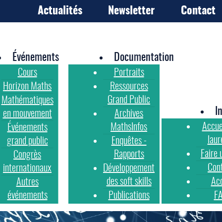
Actualités
Newsletter
Contact
Événements
Documentation
Cours
Portraits
Horizon Maths
Ressources
Grand Public
Mathématiques
I
en mouvement
Archives
Accue
MathsInfos
Événements
laur
grand public
Enquêtes -
Faire 
Rapports
Congrès
Con
internationaux
Développement
des soft skills
Ac
Autres
événements
Publications
F