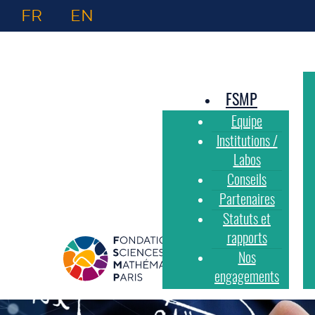
FR
EN
FSMP
Equipe
Institutions /
Labos
Conseils
Partenaires
Statuts et
rapports
Nos
engagements