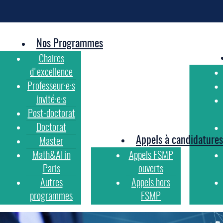
Nos Programmes
Chaires
d'excellence
Professeur·e·s
invité·e·s
Post-doctorat
Doctorat
Appels à candidatures
Master
Math&AI in
Appels FSMP
Paris
ouverts
Autres
Appels hors
programmes
FSMP