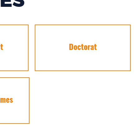
ES
t
Doctorat
mmes