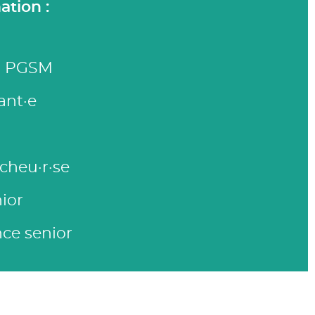
ation :
er PGSM
ant·e
cheu·r·se
ior
nce senior