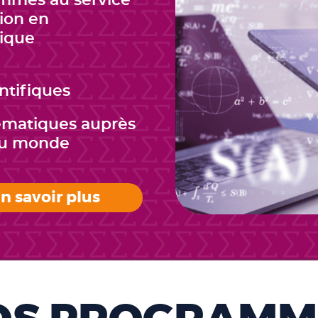
ammes au service
tion en
ique
ntifiques
ématiques auprès
 du monde
n savoir plus