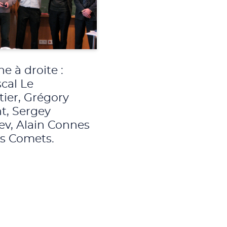
e à droite :
cal Le
ier, Grégory
t, Sergey
v, Alain Connes
is Comets.