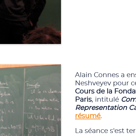
Alain Connes a ens
Neshveyev pour c
Cours de la Fond
Paris
, intitulé
Com
Representation C
résumé
.
La séance s'est t