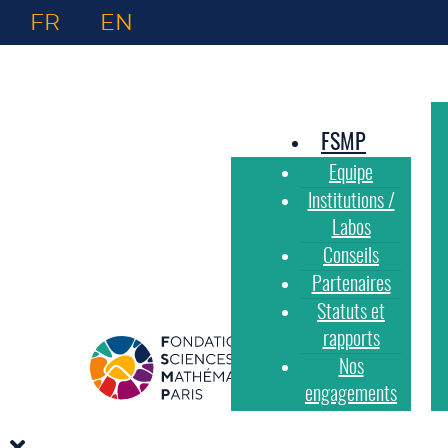
FR
EN
FSMP
Equipe
Institutions /
Labos
Conseils
Partenaires
Statuts et
rapports
Nos
engagements