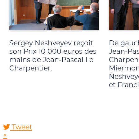
Sergey Neshveyev reçoit
De gauch
son Prix 10 000 euros des
Jean‑Pas
mains de Jean‑Pascal Le
Charpent
Charpentier.
Miermon
Neshveye
et Franc
Tweet
pinterest
×