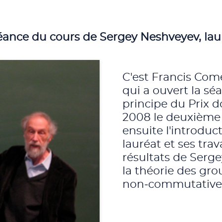
 séance du cours de Sergey Neshveyev, la
C'est Francis Come
qui a ouvert la s
principe du Prix 
2008 le deuxième 
ensuite l'introduc
lauréat et ses tra
résultats de Serge
la théorie des gr
non‑commutative