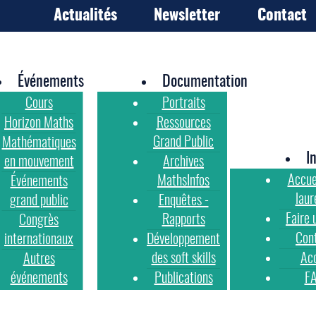
Actualités
Newsletter
Contact
Événements
Documentation
Cours
Portraits
Horizon Maths
Ressources
Grand Public
Mathématiques
I
en mouvement
Archives
Accue
MathsInfos
Événements
laur
grand public
Enquêtes -
Faire 
Rapports
Congrès
Con
internationaux
Développement
des soft skills
Ac
Autres
événements
Publications
F