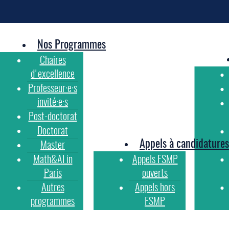
Nos Programmes
Chaires
d'excellence
Professeur·e·s
invité·e·s
Post-doctorat
Doctorat
Appels à candidatures
Master
Math&AI in
Appels FSMP
Paris
ouverts
Autres
Appels hors
programmes
FSMP