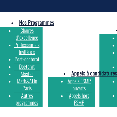
Nos Programmes
Chaires
d'excellence
Professeur·e·s
invité·e·s
Post-doctorat
Doctorat
Appels à candidatures
Master
Math&AI in
Appels FSMP
Paris
ouverts
Autres
Appels hors
programmes
FSMP