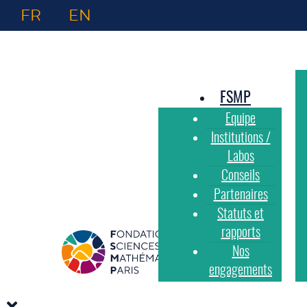
FR
EN
FSMP
Equipe
Institutions /
Labos
Conseils
Partenaires
Statuts et
rapports
Nos
engagements