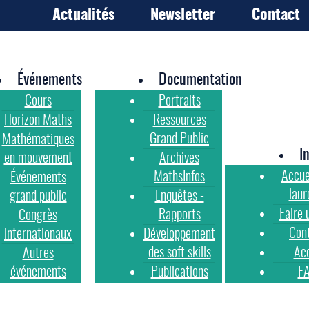
Actualités
Newsletter
Contact
Événements
Documentation
Cours
Portraits
Horizon Maths
Ressources
Grand Public
Mathématiques
I
en mouvement
Archives
Accue
MathsInfos
Événements
laur
grand public
Enquêtes -
Faire 
Rapports
Congrès
Con
internationaux
Développement
des soft skills
Ac
Autres
événements
Publications
F