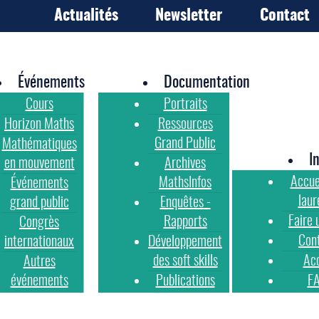
Actualités
Newsletter
Contact
Événements
Documentation
Cours
Portraits
Horizon Maths
Ressources
Grand Public
Mathématiques
I
en mouvement
Archives
Accue
MathsInfos
Événements
laur
grand public
Enquêtes -
Faire 
Rapports
Congrès
Con
internationaux
Développement
des soft skills
Ac
Autres
événements
Publications
F