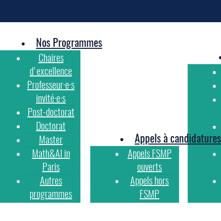
Nos Programmes
Chaires
d'excellence
Professeur·e·s
invité·e·s
Post-doctorat
Doctorat
Appels à candidatures
Master
Math&AI in
Appels FSMP
Paris
ouverts
Autres
Appels hors
programmes
FSMP