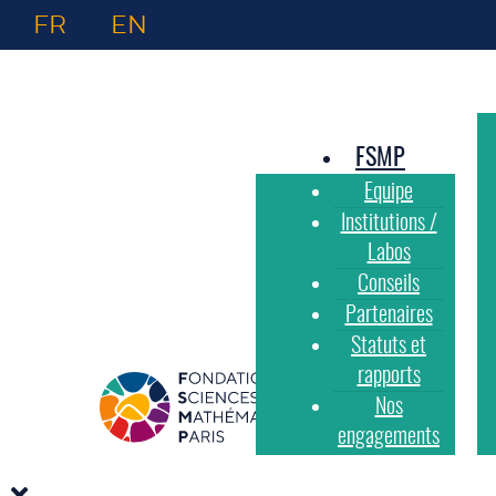
FR
EN
FSMP
Equipe
Institutions /
Labos
Conseils
Partenaires
Statuts et
rapports
Nos
engagements