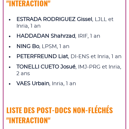
"INTERACTION"
ESTRADA RODRIGUEZ Gissel
, LJLL et
Inria, 1 an
HADDADAN Shahrzad
, IRIF, 1 an
NING Bo
, LPSM, 1 an
PETERFREUND Liat
, DI‑ENS et Inria, 1 an
TONELLI CUETO Josué
, IMJ‑PRG et Inria,
2 ans
VAES Urbain
, Inria, 1 an
LISTE DES POST‑DOCS NON‑FLÉCHÉS
"INTERACTION"