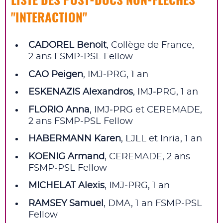
LISTE DES POST‑DOCS NON‑FLÉCHÉS
"INTERACTION"
CADOREL Benoit
, Collège de France,
2 ans FSMP‑PSL Fellow
CAO Peigen
, IMJ‑PRG, 1 an
ESKENAZIS Alexandros
, IMJ‑PRG, 1 an
FLORIO Anna
, IMJ‑PRG et CEREMADE,
2 ans FSMP‑PSL Fellow
HABERMANN Karen
, LJLL et Inria, 1 an
KOENIG Armand
, CEREMADE, 2 ans
FSMP‑PSL Fellow
MICHELAT Alexis
, IMJ‑PRG, 1 an
RAMSEY Samuel
, DMA, 1 an FSMP‑PSL
Fellow