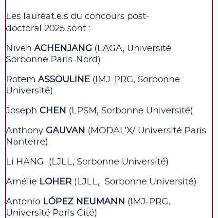
Les
lauréat
.e.
s
du concours
post-
doctoral
202
5
sont :
Niven
ACHENJANG
(LAGA
, Université
Sorbonne Paris-Nord)
Rotem
ASSOULINE
(IMJ-PRG, Sorbonne
Université)
Joseph
CHEN
(LPSM,
Sorbonne Université)
Anthony
GAUVAN
(MODAL’X
/
Université Paris
Nanterre)
Li HANG (LJLL, Sorbonne Université)
Amélie
LOHER
(
LJLL
, Sorbonne Université
)
Antonio
L
ÓPEZ
N
EUMANN
(IMJ-PRG
,
Université Paris Cité)