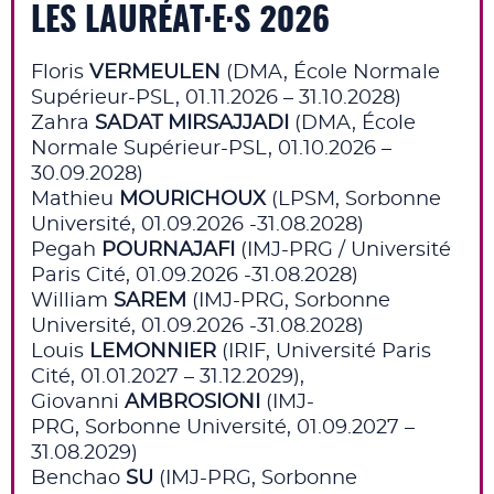
LES LAURÉAT·E·S 2026
Floris
VERMEULEN
(DMA, École Normale
Supérieur-PSL, 01.11.2026 – 31.10.2028)
Zahra
SADAT MIRSAJJADI
(DMA, École
Normale Supérieur-PSL, 01.10.2026 –
30.09.2028)
Mathieu
MOURICHOUX
(LPSM, Sorbonne
Université, 01.09.2026 -31.08.2028)
Pegah
POURNAJAFI
(IMJ-PRG / Université
Paris Cité, 01.09.2026 -31.08.2028)
William
SAREM
(IMJ-PRG, Sorbonne
Université, 01.09.2026 -31.08.2028)
Louis
LEMONNIER
(IRIF, Université Paris
Cité, 01.01.2027 – 31.12.2029),
Giovanni
AMBROSIONI
(IMJ-
PRG, Sorbonne Université, 01.09.2027 –
31.08.2029)
Benchao
SU
(IMJ-PRG, Sorbonne