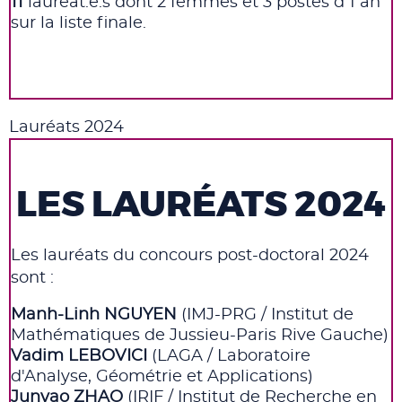
11
lauréat.e.s
dont 2 femmes et 3 postes d'1 an
sur la liste finale.
Lauréats 2024
LES LAURÉATS 2024
Les lauréats du concours post-doctoral 2024
sont :
Manh-Linh NGUYEN
(
IMJ-PRG /
Institut de
Mathématiques de Jussieu-Paris Rive
Gauche
)
V
adim LEBOVICI
(
LAGA /
Laboratoire
d'Analyse, Géométrie et
Applications
)
Junyao ZHAO
(
IRIF /
Institut de Recherche en