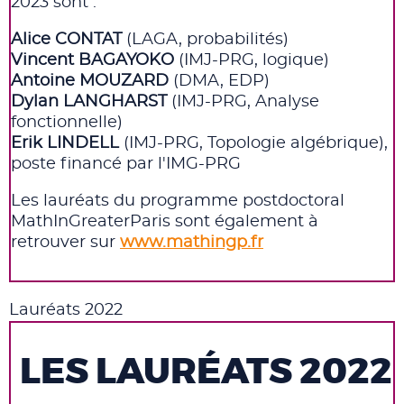
2023
sont :
Alice CONTAT
(LAGA, probabilités)
Vincent BAGAYOKO
(IMJ-PRG, logique)
Antoine MOUZARD
(DMA, EDP)
Dylan LANGHARST
(IMJ-PRG, Analyse
fonctionnelle)
Erik LINDELL
(IMJ-PRG, Topologie algébrique),
poste financé par l'IMG-PRG
Les lauréats du programme postdoctoral
MathInGreaterParis sont également à
retrouver sur
www.mathingp.fr
Lauréats 2022
LES LAURÉATS 2022