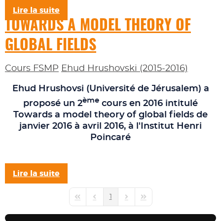
Lire la suite
TOWARDS A MODEL THEORY OF
GLOBAL FIELDS
Cours FSMP
Ehud Hrushovski (2015-2016)
Ehud Hrushovsi
(Université de Jérusalem) a
ème
proposé un 2
cours en 2016 intitulé
Towards a model theory of global fields
de
janvier 2016 à avril 2016, à l'Institut Henri
Poincaré
Lire la suite
1
First Page
Previous Page
Next Page
Last Page