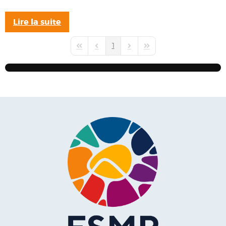
Lire la suite
1
First Page
Previous Page
Next Page
Last Page