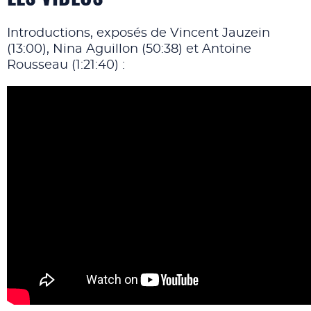
Introductions, exposés de Vincent Jauzein
(13:00), Nina Aguillon (50:38) et Antoine
Rousseau (1:21:40) :