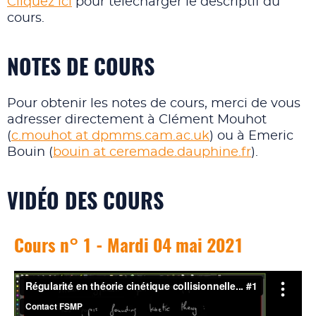
Cliquez ici
pour télécharger le descriptif du
cours.
NOTES DE COURS
Pour obtenir les notes de cours, merci de vous
adresser directement à Clément Mouhot
(
c.mouhot at dpmms.cam.ac.uk
) ou à Emeric
Bouin (
bouin at ceremade.dauphine.fr
).
VIDÉO DES COURS
Cours n° 1 - Mardi 04 mai 2021